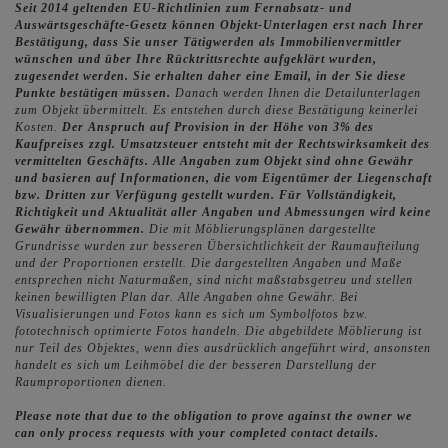
Seit 2014 geltenden EU-Richtlinien zum Fernabsatz- und
Auswärtsgeschäfte-Gesetz können Objekt-Unterlagen erst nach Ihrer
Bestätigung, dass Sie unser Tätigwerden als Immobilienvermittler
wünschen und über Ihre Rücktrittsrechte aufgeklärt wurden,
zugesendet werden. Sie erhalten daher eine Email, in der Sie diese
Punkte bestätigen müssen.
Danach werden Ihnen die Detailunterlagen
zum Objekt übermittelt. Es entstehen durch diese Bestätigung keinerlei
Kosten.
Der Anspruch auf Provision in der Höhe von 3% des
Kaufpreises zzgl. Umsatzsteuer entsteht mit der Rechtswirksamkeit des
vermittelten Geschäfts.
Alle Angaben zum Objekt sind ohne Gewähr
und basieren auf Informationen, die vom Eigentümer der Liegenschaft
bzw. Dritten zur Verfügung gestellt wurden. Für Vollständigkeit,
Richtigkeit und Aktualität aller Angaben und Abmessungen wird keine
Gewähr übernommen.
Die mit Möblierungsplänen dargestellte
Grundrisse wurden zur besseren Übersichtlichkeit der Raumaufteilung
und der Proportionen erstellt. Die dargestellten Angaben und Maße
entsprechen nicht Naturmaßen, sind nicht maßstabsgetreu und stellen
keinen bewilligten Plan dar. Alle Angaben ohne Gewähr. Bei
Visualisierungen und Fotos kann es sich um Symbolfotos bzw.
fototechnisch optimierte Fotos handeln. Die abgebildete Möblierung ist
nur Teil des Objektes, wenn dies ausdrücklich angeführt wird, ansonsten
handelt es sich um Leihmöbel die der besseren Darstellung der
Raumproportionen dienen.
Please note that due to the obligation to prove against the owner we
can only process requests with your completed contact details.