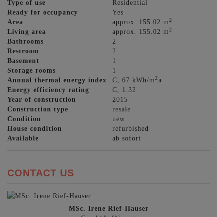
Type of use
Residential
Ready for occupancy
Yes
2
Area
approx. 155.02 m
2
Living area
approx. 155.02 m
Bathrooms
2
Restroom
2
Basement
1
Storage rooms
1
2
Annual thermal energy index
C, 67 kWh/m
a
Energy efficiency rating
C, 1.32
Year of construction
2015
Construction type
resale
Condition
new
House condition
refurbished
Available
ab sofort
CONTACT US
MSc. Irene Rief-Hauser