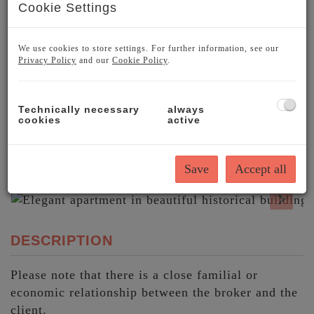
Cookie Settings
We use cookies to store settings. For further information, see our
Privacy Policy
and our
Cookie Policy
.
Technically necessary
always
cookies
active
Save
Accept all
DESCRIPTION
Please note that there is a close familial or
economic relationship between the broker and the
client.