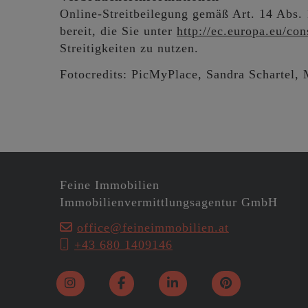
Online-Streitbeilegung gemäß Art. 14 Abs.
bereit, die Sie unter
http://ec.europa.eu/co
Streitigkeiten zu nutzen.
Fotocredits: PicMyPlace, Sandra Schartel, 
Feine Immobilien
Immobilienvermittlungsagentur GmbH
office@feineimmobilien.at
+43 680 1409146