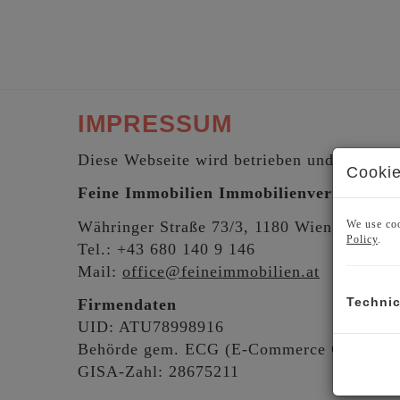
IMPRESSUM
Diese Webseite wird betrieben und herausg
Cookie
Feine Immobilien Immobilienvermittlun
Währinger Straße 73/3, 1180 Wien, Österre
We use coo
Policy
.
Tel.: +43 680 140 9 146
Mail:
office@feineimmobilien.at
Technic
Firmendaten
UID: ATU78998916
Behörde gem. ECG (E-Commerce Gesetz):
GISA-Zahl: 28675211