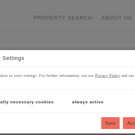
PROPERTY SEARCH
ABOUT US
egeben von:
 Settings
gsagentur GmbH
ich
kies to store settings. For further information, see our
Privacy Policy
and ou
ally necessary cookies
always active
Magistratisches Bezirksamt des XVIII. Bezirkes
Save
Acc