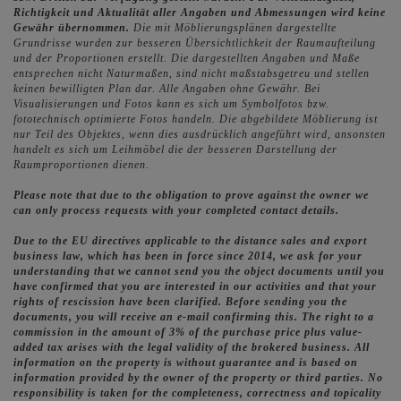
Richtigkeit und Aktualität aller Angaben und Abmessungen wird keine
Gewähr übernommen.
Die mit Möblierungsplänen dargestellte
Grundrisse wurden zur besseren Übersichtlichkeit der Raumaufteilung
und der Proportionen erstellt. Die dargestellten Angaben und Maße
entsprechen nicht Naturmaßen, sind nicht maßstabsgetreu und stellen
keinen bewilligten Plan dar. Alle Angaben ohne Gewähr. Bei
Visualisierungen und Fotos kann es sich um Symbolfotos bzw.
fototechnisch optimierte Fotos handeln. Die abgebildete Möblierung ist
nur Teil des Objektes, wenn dies ausdrücklich angeführt wird, ansonsten
handelt es sich um Leihmöbel die der besseren Darstellung der
Raumproportionen dienen.
Please note that due to the obligation to prove against the owner we
can only process requests with your completed contact details.
Due to the EU directives applicable to the distance sales and export
business law, which has been in force since 2014, we ask for your
understanding that we cannot send you the object documents until you
have confirmed that you are interested in our activities and that your
rights of rescission have been clarified. Before sending you the
documents, you will receive an e-mail confirming this. The right to a
commission in the amount of 3% of the purchase price plus value-
added tax arises with the legal validity of the brokered business. All
information on the property is without guarantee and is based on
information provided by the owner of the property or third parties. No
responsibility is taken for the completeness, correctness and topicality