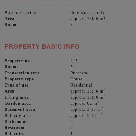
Purchase price
Sold successfully
2
Area
approx. 139.6 m
Rooms
5
PROPERTY BASIC INFO
Property no.
217
Rooms
5
Transaction type
Purchase
Property type
House
Type of use
Residential
2
Area
approx. 139.6 m
2
Living area
approx. 139.6 m
2
Garden area
approx. 62 m
2
Basement area
approx. 3.15 m
2
Balcony area
approx. 5.18 m
Bathrooms
2
Restroom
3
Balconies
1