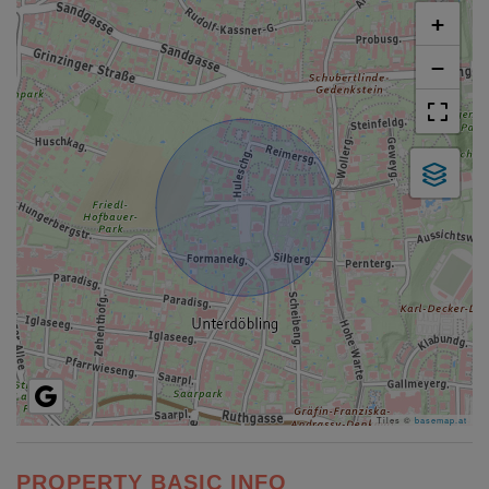
+
−
Tiles ©
basemap.at
PROPERTY BASIC INFO