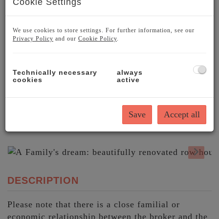
Cookie Settings
We use cookies to store settings. For further information, see our
Privacy Policy
and our
Cookie Policy
.
Technically necessary
always
cookies
active
Save
Accept all
DESCRIPTION
Please note that there is a close familial or
economic relationship between the broker and the