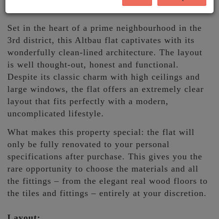
District
Set in the heart of a prime neighbourhood in the
3rd district, this Altbau flat captivates with its
wonderfully clean-lined architecture. The layout
is well thought-out, honest and functional.
Despite its classic charm with high ceilings and
large windows, the flat offers an extremely clear
layout that fits perfectly with a modern,
uncomplicated lifestyle.
What makes this property special: the flat will
only be fully renovated to your personal
specifications after purchase. This gives you the
rare opportunity to choose the materials and all
the fittings – from the elegant real wood floors to
the tiles and fittings – entirely at your discretion.
Layout: