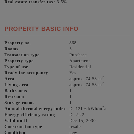
Real estate transfer tax:
3.5%
PROPERTY BASIC INFO
Property no.
868
Rooms
3
Transaction type
Purchase
Property type
Apartment
Type of use
Residential
Ready for occupancy
Yes
2
Area
approx. 74.58 m
2
Living area
approx. 74.58 m
Bathrooms
1
Restroom
1
Storage rooms
1
2
Annual thermal energy index
D, 121.6 kWh/m
a
Energy efficiency rating
D, 2.22
Valid until
Dec 15, 2030
Construction type
resale
Condition
new