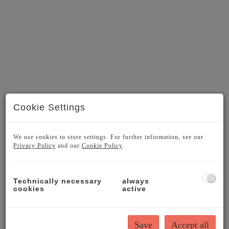
Cookie Settings
We use cookies to store settings. For further information, see our
Privacy Policy
and our
Cookie Policy
.
Technically necessary
always
DESCRIPTION
cookies
active
The Altbau flat to fall in love with: a well-
Save
Accept all
proportioned 75m² property in the Embassy