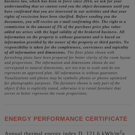
business law, which has been in force since 2014, we ask for your
understanding that we cannot send you the object documents until you
have confirmed that you are interested in our activities and that your
rights of rescission have been clarified. Before sending you the
documents, you will receive an e-mail confirming this. The right to a
commission in the amount of 3% of the purchase price plus value-
added tax arises with the legal validity of the brokered business. All
information on the property is without guarantee and is based on
information provided by the owner of the property or third parties. No
responsibility is taken for the completeness, correctness and topicality
of all information and dimensions.
The floor plans shown with
furnishing plans have been prepared for better clarity of the room layout
and proportions. The information and dimensions shown do not
correspond to natural dimensions, are not true to scale and do not
represent an approved plan. All information is without guarantee.
Visualizations and photos may be symbolic photos or photos optimized
for photographic purposes. The furniture shown is only part of the
object if this is explicitly stated, otherwise it is rental furniture that
serves to better represent the room proportions.
ENERGY PERFORMANCE CERTIFICATE
2
Annual thermal energy index
D, 121.6 kWh/m
a