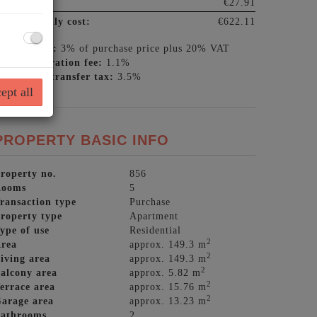
AT:
€27.91
otal monthly cost:
€622.11
ommission:
3% of purchase price plus 20% VAT
and registration fee:
1.1%
eal estate transfer tax:
3.5%
ept all
PROPERTY BASIC INFO
roperty no.
856
Rooms
5
ransaction type
Purchase
roperty type
Apartment
ype of use
Residential
2
rea
approx. 149.3 m
2
iving area
approx. 149.3 m
2
alcony area
approx. 5.82 m
2
errace area
approx. 15.76 m
2
arage area
approx. 13.23 m
athrooms
2