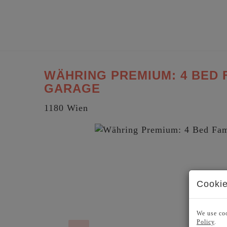
WÄHRING PREMIUM: 4 BED 
GARAGE
1180 Wien
Cookie
We use coo
Policy
.