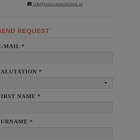
irh@feineimmobilien.at
SEND REQUEST
E-MAIL
SALUTATION
FIRST NAME
SURNAME