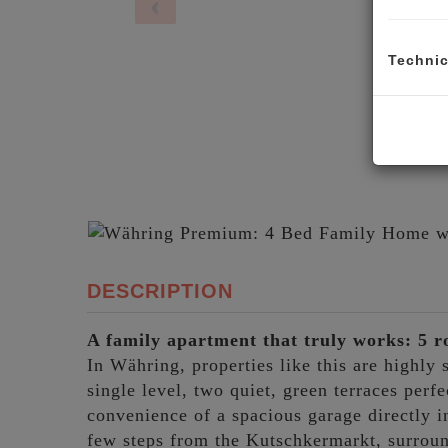
Technic
DESCRIPTION
A family apartment that truly works: 5 
In Währing, properties like this are highly 
single level, two quiet, green terraces per
convenience of a spacious garage directly in
few steps from the Kutschkermarkt, surroun