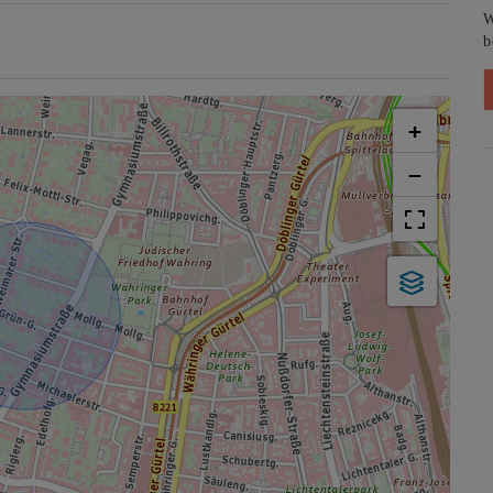
W
b
+
−