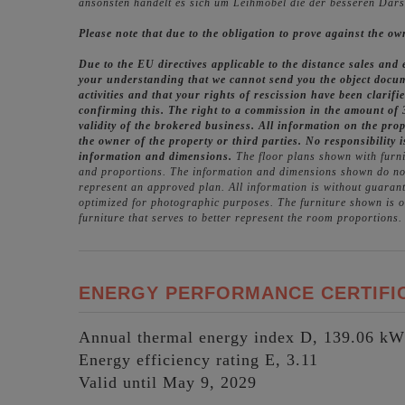
ansonsten handelt es sich um Leihmöbel die der besseren Dar
Please note that due to the obligation to prove against the o
Due to the EU directives applicable to the distance sales and
your understanding that we cannot send you the object docum
activities and that your rights of rescission have been clarif
confirming this. The right to a commission in the amount of 
validity of the brokered business. All information on the pro
the owner of the property or third parties. No responsibility i
information and dimensions.
The floor plans shown with furni
and proportions. The information and dimensions shown do not
represent an approved plan. All information is without guaran
optimized for photographic purposes. The furniture shown is only 
furniture that serves to better represent the room proportions.
ENERGY PERFORMANCE CERTIFI
Annual thermal energy index
D, 139.06 k
Energy efficiency rating
E, 3.11
Valid until
May 9, 2029