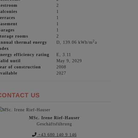
estroom
2
alconies
1
erraces
1
asement
1
arages
1
torage rooms
2
2
nnual thermal energy
D, 139.06 kWh/m
a
ndex
nergy efficiency rating
E, 3.11
alid until
May 9, 2029
ear of construction
2008
vailable
2027
CONTACT US
MSc. Irene Rief-Hauser
Geschäftsführung
+43 680 140 9 146