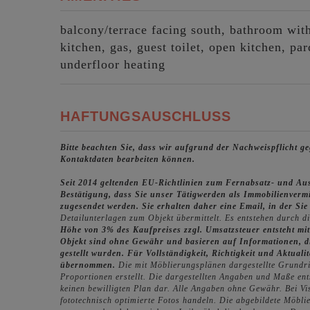
balcony/terrace facing south
bathroom wit
kitchen
gas
guest toilet
open kitchen
par
underfloor heating
HAFTUNGSAUSCHLUSS
Bitte beachten Sie, dass wir aufgrund der Nachweispflicht 
Kontaktdaten bearbeiten können.
Seit 2014 geltenden EU-Richtlinien zum Fernabsatz- und Au
Bestätigung, dass Sie unser Tätigwerden als Immobilienverm
zugesendet werden. Sie erhalten daher eine Email, in der Si
Detailunterlagen zum Objekt übermittelt. Es entstehen durch d
Höhe von 3% des Kaufpreises zzgl. Umsatzsteuer entsteht mit
Objekt sind ohne Gewähr und basieren auf Informationen, d
gestellt wurden. Für Vollständigkeit, Richtigkeit und Aktua
übernommen.
Die mit Möblierungsplänen dargestellte Grundri
Proportionen erstellt. Die dargestellten Angaben und Maße en
keinen bewilligten Plan dar. Alle Angaben ohne Gewähr. Bei V
fototechnisch optimierte Fotos handeln. Die abgebildete Möblie