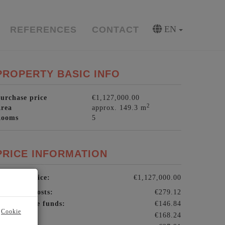
EN
REFERENCES
CONTACT
PROPERTY BASIC INFO
urchase price
€1,127,000.00
2
rea
approx. 149.3 m
Rooms
5
PRICE INFORMATION
urchase price:
€1,127,000.00
perating costs:
€279.12
aintenance funds:
€146.84
r
Cookie
ift costs:
€168.24