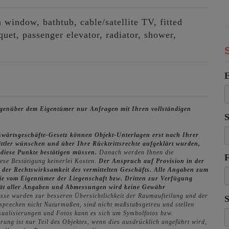
h window
bathtub
cable/satellite TV
fitted
quet
passenger elevator
radiator
shower
gegenüber dem Eigentümer nur Anfragen mit Ihren vollständigen
swärtsgeschäfte-Gesetz können Objekt-Unterlagen erst nach Ihrer
ittler wünschen und über Ihre Rücktrittsrechte aufgeklärt wurden,
e diese Punkte bestätigen müssen.
Danach werden Ihnen die
iese Bestätigung keinerlei Kosten.
Der Anspruch auf Provision in der
 der Rechtswirksamkeit des vermittelten Geschäfts.
Alle Angaben zum
ie vom Eigentümer der Liegenschaft bzw. Dritten zur Verfügung
lität aller Angaben und Abmessungen wird keine Gewähr
sse wurden zur besseren Übersichtlichkeit der Raumaufteilung und der
tsprechen nicht Naturmaßen, sind nicht maßstabsgetreu und stellen
isualisierungen und Fotos kann es sich um Symbolfotos bzw.
rung ist nur Teil des Objektes, wenn dies ausdrücklich angeführt wird,