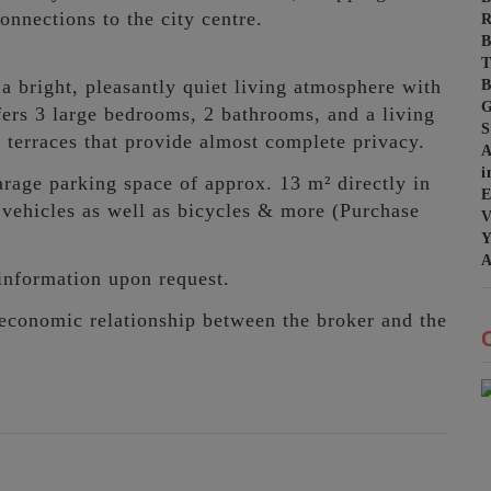
onnections to the city centre.
R
B
T
B
 a bright, pleasantly quiet living atmosphere with
G
fers 3 large bedrooms, 2 bathrooms, and a living
S
2 terraces that provide almost complete privacy.
A
i
garage parking space of approx. 13 m² directly in
E
 vehicles as well as bicycles & more (Purchase
V
Y
A
information upon request.
r economic relationship between the broker and the