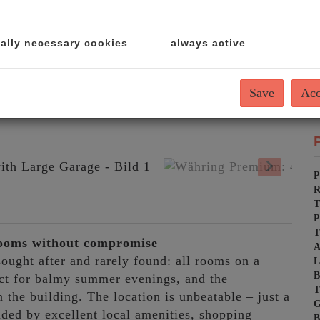
V
T
ally necessary cookies
always active
C
L
R
Save
Acc
P
T
P
T
rooms without compromise
A
sought after and rarely found: all rooms on a
L
B
fect for balmy summer evenings, and the
T
 the building. The location is unbeatable – just a
G
ded by excellent local amenities, shopping
B