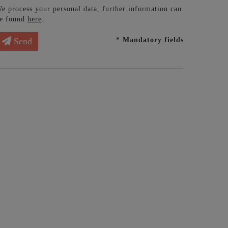
e process your personal data, further information can
e found
here
.
* Mandatory fields
Send