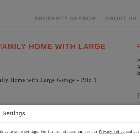
PROPERTY SEARCH
ABOUT US
FAMILY HOME WITH LARGE
P
A
P
 Settings
O
M
kies to store settings. For further information, see our
Privacy Policy
and ou
L