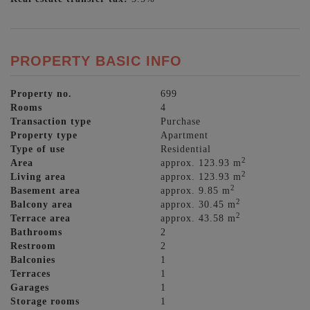
PROPERTY BASIC INFO
Property no.
699
Rooms
4
Transaction type
Purchase
Property type
Apartment
Type of use
Residential
2
Area
approx. 123.93 m
2
Living area
approx. 123.93 m
2
Basement area
approx. 9.85 m
2
Balcony area
approx. 30.45 m
2
Terrace area
approx. 43.58 m
Bathrooms
2
Restroom
2
Balconies
1
Terraces
1
Garages
1
Storage rooms
1