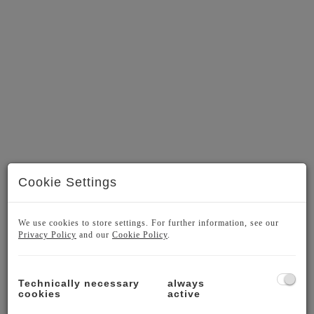
Cam 1_Cloud 9
Cookie Settings
We use cookies to store settings. For further information, see our
Privacy Policy
and our
Cookie Policy
.
DESCRIPTION
Technically necessary
always
CLOUD 9 – UNIQUE LIVING IN SIEVERING
cookies
active