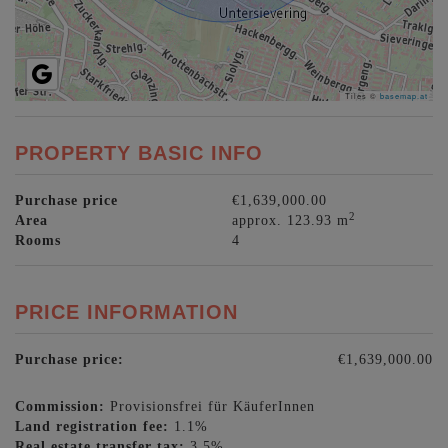
Tiles ©
basemap.at
PROPERTY BASIC INFO
Purchase price
€1,639,000.00
2
Area
approx. 123.93 m
Rooms
4
PRICE INFORMATION
Purchase price:
€1,639,000.00
Commission:
Provisionsfrei für KäuferInnen
Land registration fee:
1.1%
Real estate transfer tax:
3.5%