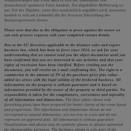
Visualisierungen und Fotos kann es sich um Symbolfotos bzw.
fototechnisch optimierte Fotos handeln. Die abgebildete Möblierung ist
nur Teil des Objektes, wenn dies ausdrücklich angeführt wird, ansonsten
handelt es sich um Leihmöbel die der besseren Darstellung der
Raumproportionen dienen.
Please note that due to the obligation to prove against the owner we
can only process requests with your completed contact details.
Due to the EU directives applicable to the distance sales and export
business law, which has been in force since 2014, we ask for your
understanding that we cannot send you the object documents until you
have confirmed that you are interested in our activities and that your
rights of rescission have been clarified. Before sending you the
documents, you will receive an e-mail confirming this. The right to a
commission in the amount of 3% of the purchase price plus value-
added tax arises with the legal validity of the brokered business. All
information on the property is without guarantee and is based on
information provided by the owner of the property or third parties. No
responsibility is taken for the completeness, correctness and topicality
of all information and dimensions.
The floor plans shown with
furnishing plans have been prepared for better clarity of the room layout
and proportions. The information and dimensions shown do not
correspond to natural dimensions, are not true to scale and do not
represent an approved plan. All information is without guarantee.
Visualizations and photos may be symbolic photos or photos optimized
for photographic purposes. The furniture shown is only part of the