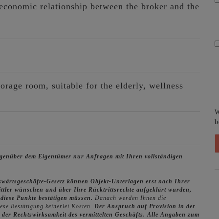
r economic relationship between the broker and the
torage room
suitable for the elderly
wellness
W
b
gegenüber dem Eigentümer nur Anfragen mit Ihren vollständigen
swärtsgeschäfte-Gesetz können Objekt-Unterlagen erst nach Ihrer
ittler wünschen und über Ihre Rücktrittsrechte aufgeklärt wurden,
e diese Punkte bestätigen müssen.
Danach werden Ihnen die
iese Bestätigung keinerlei Kosten.
Der Anspruch auf Provision in der
 der Rechtswirksamkeit des vermittelten Geschäfts.
Alle Angaben zum