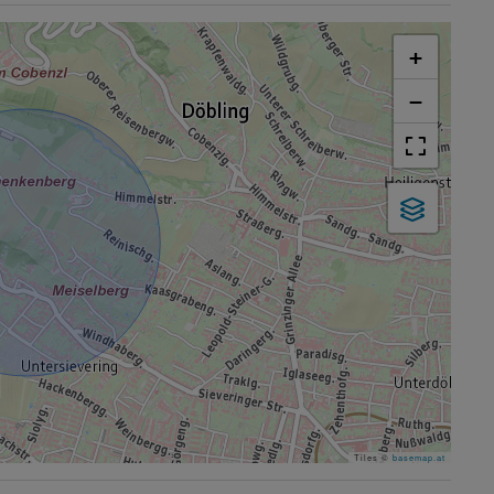
+
−
Tiles ©
basemap.at