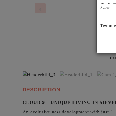
We use coo
Policy
.
Technic
DESCRIPTION
CLOUD 9 – UNIQUE LIVING IN SIEV
An exclusive new development with just 11 r