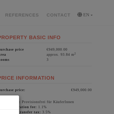
EN
REFERENCES
CONTACT
PROPERTY BASIC INFO
urchase price
€949,000.00
2
rea
approx. 93.84 m
Rooms
3
PRICE INFORMATION
urchase price:
€949,000.00
ommission:
Provisionsfrei für KäuferInnen
and registration fee:
1.1%
eal estate transfer tax:
3.5%