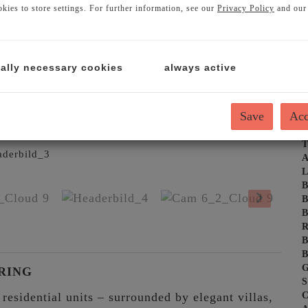
kies to store settings. For further information, see our
Privacy Policy
and ou
ally necessary cookies
always active
P
Save
Acc
T
P
T
Headerbild_1
A
L
B
B
B
R
B
B
G
ERING
S
C
esidential units – surrounded by elegant villas,