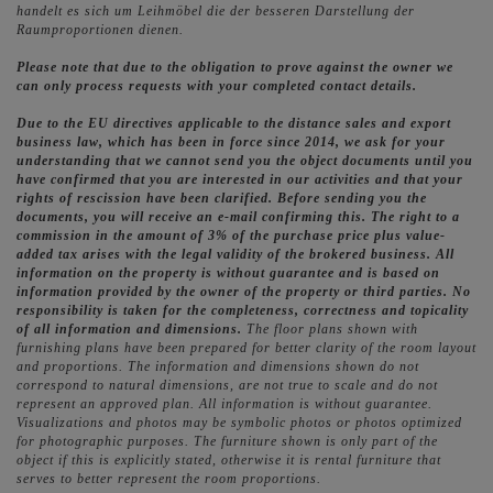
handelt es sich um Leihmöbel die der besseren Darstellung der
Raumproportionen dienen.
Please note that due to the obligation to prove against the owner we
can only process requests with your completed contact details.
Due to the EU directives applicable to the distance sales and export
business law, which has been in force since 2014, we ask for your
understanding that we cannot send you the object documents until you
have confirmed that you are interested in our activities and that your
rights of rescission have been clarified. Before sending you the
documents, you will receive an e-mail confirming this. The right to a
commission in the amount of 3% of the purchase price plus value-
added tax arises with the legal validity of the brokered business. All
information on the property is without guarantee and is based on
information provided by the owner of the property or third parties. No
responsibility is taken for the completeness, correctness and topicality
of all information and dimensions.
The floor plans shown with
furnishing plans have been prepared for better clarity of the room layout
and proportions. The information and dimensions shown do not
correspond to natural dimensions, are not true to scale and do not
represent an approved plan. All information is without guarantee.
Visualizations and photos may be symbolic photos or photos optimized
for photographic purposes. The furniture shown is only part of the
object if this is explicitly stated, otherwise it is rental furniture that
serves to better represent the room proportions.