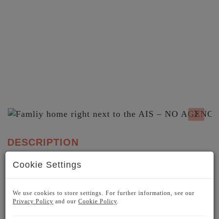
DESCRIPTION
Cookie Settings
FAMILY SANCTUARY RIGHT NEXT TO THE
AMERICAN INTERNATIONAL SCHOOL
We use cookies to store settings. For further information, see our
A true home for the whole family.
Situated on a
Privacy Policy
and our
Cookie Policy
.
wonderfully quiet, safe, and green side street in