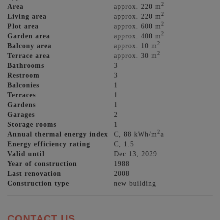
2
Area
approx. 220 m
2
Living area
approx. 220 m
2
Plot area
approx. 600 m
2
Garden area
approx. 400 m
2
Balcony area
approx. 10 m
2
Terrace area
approx. 30 m
Bathrooms
3
Restroom
3
Balconies
1
Terraces
1
Gardens
1
Garages
2
Storage rooms
1
2
Annual thermal energy index
C, 88 kWh/m
a
Energy efficiency rating
C, 1.5
Valid until
Dec 13, 2029
Year of construction
1988
Last renovation
2008
Construction type
new building
CONTACT US