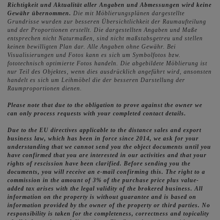
Richtigkeit und Aktualität aller Angaben und Abmessungen wird keine
Gewähr übernommen.
Die mit Möblierungsplänen dargestellte
Grundrisse wurden zur besseren Übersichtlichkeit der Raumaufteilung
und der Proportionen erstellt. Die dargestellten Angaben und Maße
entsprechen nicht Naturmaßen, sind nicht maßstabsgetreu und stellen
keinen bewilligten Plan dar. Alle Angaben ohne Gewähr. Bei
Visualisierungen und Fotos kann es sich um Symbolfotos bzw.
fototechnisch optimierte Fotos handeln. Die abgebildete Möblierung ist
nur Teil des Objektes, wenn dies ausdrücklich angeführt wird, ansonsten
handelt es sich um Leihmöbel die der besseren Darstellung der
Raumproportionen dienen.
Please note that due to the obligation to prove against the owner we
can only process requests with your completed contact details.
Due to the EU directives applicable to the distance sales and export
business law, which has been in force since 2014, we ask for your
understanding that we cannot send you the object documents until you
have confirmed that you are interested in our activities and that your
rights of rescission have been clarified. Before sending you the
documents, you will receive an e-mail confirming this. The right to a
commission in the amount of 3% of the purchase price plus value-
added tax arises with the legal validity of the brokered business. All
information on the property is without guarantee and is based on
information provided by the owner of the property or third parties. No
responsibility is taken for the completeness, correctness and topicality