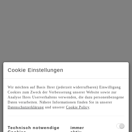
Cookie Einstellungen
Wir möchten auf Basis Ihrer (jederzeit widerrufbaren) Einwilligung
Cookies zum Zweck der Verbesserung unserer Website sowie zur
BESCHREIBUNG
Analyse Ihres Userverhaltens verwenden, die dazu personenbezogene
Daten verarbeiten. Nähere Informationen finden Sie in unserer
Büro bzw. Praxis mit ca. 86 m² in absoluter
Datenschutzerklärung
und unserer
Cookie Policy
.
Ruhelage in komplett saniertem Palais.
Die Fläche liegt in der hinteren Stiege des
Technisch notwendige
immer
Hauses mit gepflegtem Blick auf den modernen,