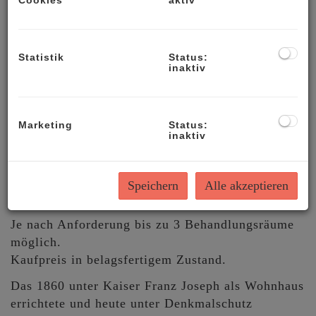
Cookies
aktiv
schön gestalteten Innenhof und eignet sich
perfekt für eine Büro- wie auch
Ordinationsnutzung.
Statistik
Status:
inaktiv
Barrierefrei
Nutzung als Büro bzw. Ordination im
Wohnungseigentumsvertrag verankert
Marketing
Status:
Perfekte Verkehrsanbindung
inaktiv
1 Zimmer mit 35 m²
1 Zimmer mit 33 m²
3 WCs vorgesehen
Speichern
Alle akzeptieren
Abstellraum
Je nach Anforderung bis zu 3 Behandlungsräume
möglich.
Kaufpreis in belagsfertigem Zustand.
Das 1860 unter Kaiser Franz Joseph als Wohnhaus
errichtete und heute unter Denkmalschutz