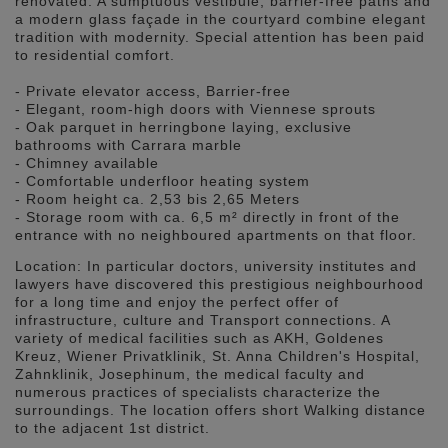
renovated. A sumptuous vestibule, barrier-free paths and
a modern glass façade in the courtyard combine elegant
tradition with modernity. Special attention has been paid
to residential comfort.
- Private elevator access, Barrier-free
- Elegant, room-high doors with Viennese sprouts
- Oak parquet in herringbone laying, exclusive
bathrooms with Carrara marble
- Chimney available
- Comfortable underfloor heating system
- Room height ca. 2,53 bis 2,65 Meters
- Storage room with ca. 6,5 m² directly in front of the
entrance with no neighboured apartments on that floor.
Location: In particular doctors, university institutes and
lawyers have discovered this prestigious neighbourhood
for a long time and enjoy the perfect offer of
infrastructure, culture and Transport connections. A
variety of medical facilities such as AKH, Goldenes
Kreuz, Wiener Privatklinik, St. Anna Children's Hospital,
Zahnklinik, Josephinum, the medical faculty and
numerous practices of specialists characterize the
surroundings. The location offers short Walking distance
to the adjacent 1st district.