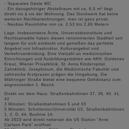
- Separates Gäste WC
- Ein dazugehöriger Abstellraum mit ca. 6,5 m² liegt
direkt vis à vis der Wohnung. Das Stockwerk hat keine
weiteren Nachbarwohnungen, man ist ganz privat.
- Neubau Raumhöhe von ca. 2,53 bis 2,65 Metern
Lage: Insbesondere Ärzte, Universitätsinstitute und
Rechtsanwälte haben diesen renommierten Stadtteil seit
langem für sich entdeckt und genießen das perfekte
Angebot von Infrastruktur, Kulturangebot und
Verkehrsanbindung. Eine Vielzahl an medizinischen
Einrichtungen und Ausbildungsstätten wie AKH, Goldenes
Kreuz, Wiener Privatklinik, St. Anna Kinderspital,
Zahnklinik, Josephinum, die Medizinische Fakultät und
zahlreiche Arztpraxen prägen die Umgebung. Die
Währinger Straße bietet eine bequeme Gehdistanz zum
angrenzenden 1. Bezirk.
Direkt vor dem Haus: Straßenbahnlinien 37, 38, 40, 41,
42
3 Minuten: Straßenbahnlinien 5 und 33
5 Minuten: Schottentor/Universität U2, Straßenbahnlinien
1, 2, D, 44, Buslinie 1A
Ab 2023 wird direkt nebenan die U5 Station "Arne
Carlson Park" eröffnet