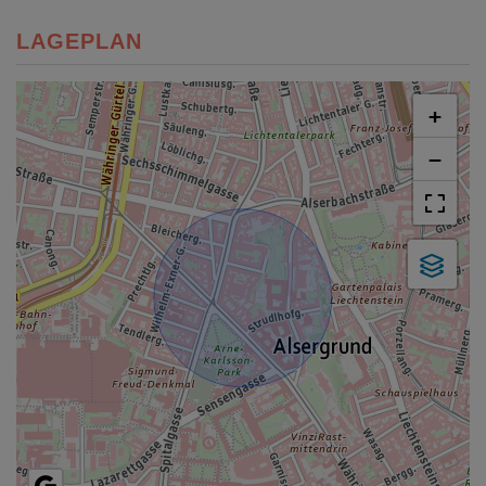
LAGEPLAN
+
−