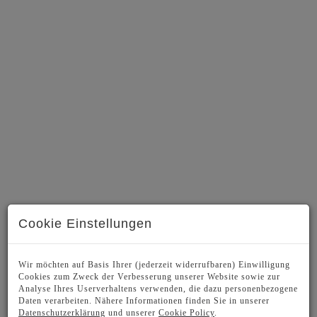
Cookie Einstellungen
BESCHREIBUNG
Wir möchten auf Basis Ihrer (jederzeit widerrufbaren) Einwilligung
Cookies zum Zweck der Verbesserung unserer Website sowie zur
Analyse Ihres Userverhaltens verwenden, die dazu personenbezogene
Daten verarbeiten. Nähere Informationen finden Sie in unserer
Die moderne, helle Wohnung bietet auf ca. 102 m²
Datenschutzerklärung
und unserer
Cookie Policy
.
Wohnfläche einen sehr geräumigen Wohnbereich mit