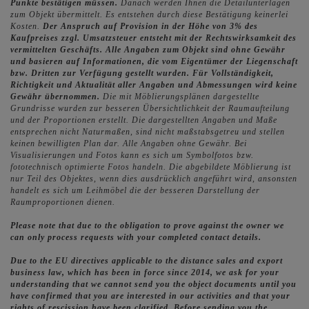
Punkte bestätigen müssen.
Danach werden Ihnen die Detailunterlagen
zum Objekt übermittelt. Es entstehen durch diese Bestätigung keinerlei
Kosten.
Der Anspruch auf Provision in der Höhe von 3% des
Kaufpreises zzgl. Umsatzsteuer entsteht mit der Rechtswirksamkeit des
vermittelten Geschäfts.
Alle Angaben zum Objekt sind ohne Gewähr
und basieren auf Informationen, die vom Eigentümer der Liegenschaft
bzw. Dritten zur Verfügung gestellt wurden. Für Vollständigkeit,
Richtigkeit und Aktualität aller Angaben und Abmessungen wird keine
Gewähr übernommen.
Die mit Möblierungsplänen dargestellte
Grundrisse wurden zur besseren Übersichtlichkeit der Raumaufteilung
und der Proportionen erstellt. Die dargestellten Angaben und Maße
entsprechen nicht Naturmaßen, sind nicht maßstabsgetreu und stellen
keinen bewilligten Plan dar. Alle Angaben ohne Gewähr. Bei
Visualisierungen und Fotos kann es sich um Symbolfotos bzw.
fototechnisch optimierte Fotos handeln. Die abgebildete Möblierung ist
nur Teil des Objektes, wenn dies ausdrücklich angeführt wird, ansonsten
handelt es sich um Leihmöbel die der besseren Darstellung der
Raumproportionen dienen.
Please note that due to the obligation to prove against the owner we
can only process requests with your completed contact details.
Due to the EU directives applicable to the distance sales and export
business law, which has been in force since 2014, we ask for your
understanding that we cannot send you the object documents until you
have confirmed that you are interested in our activities and that your
rights of rescission have been clarified. Before sending you the