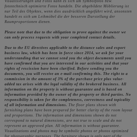
Visualisierungen und Fotos kann es sich um Symbolfotos bzw.
fototechnisch optimierte Fotos handeln. Die abgebildete Möblierung ist
nur Teil des Objektes, wenn dies ausdrücklich angeführt wird, ansonsten
handelt es sich um Leihmöbel die der besseren Darstellung der
Raumproportionen dienen.
Please note that due to the obligation to prove against the owner we
can only process requests with your completed contact details.
Due to the EU directives applicable to the distance sales and export
business law, which has been in force since 2014, we ask for your
understanding that we cannot send you the object documents until you
have confirmed that you are interested in our activities and that your
rights of rescission have been clarified. Before sending you the
documents, you will receive an e-mail confirming this. The right to a
commission in the amount of 3% of the purchase price plus value-
added tax arises with the legal validity of the brokered business. All
information on the property is without guarantee and is based on
information provided by the owner of the property or third parties. No
responsibility is taken for the completeness, correctness and topicality
of all information and dimensions.
The floor plans shown with
furnishing plans have been prepared for better clarity of the room layout
and proportions. The information and dimensions shown do not
correspond to natural dimensions, are not true to scale and do not
represent an approved plan. All information is without guarantee.
Visualizations and photos may be symbolic photos or photos optimized
for photographic purposes. The furniture shown is only part of the