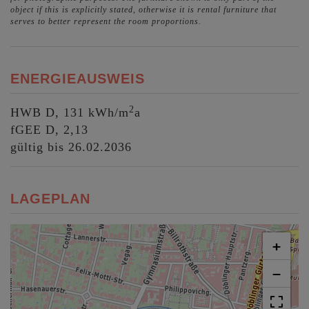
object if this is explicitly stated, otherwise it is rental furniture that
serves to better represent the room proportions.
ENERGIEAUSWEIS
2
HWB
D, 131 kWh/m
a
fGEE
D, 2,13
gültig bis
26.02.2036
LAGEPLAN
+
−