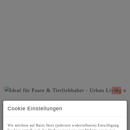
BESCHREIBUNG
Cookie Einstellungen
Urban Living mit privatem Freiraum für
Wir möchten auf Basis Ihrer (jederzeit widerrufbaren) Einwilligung
Mensch und Vierbeiner