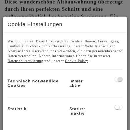
Diese wunderschöne Altbauwohnung überzeugt
durch ihren perfekten Schnitt und eine
außergewöhnlich hochwertige Sanierung. Ein
besonderer Vorteil: Die Wohnung ist bereits
Cookie Einstellungen
vollständig und durchgehend mit hochwertigen
Einbaumöbeln ausgestattet.
Von der
Wir möchten auf Basis Ihrer (jederzeit widerrufbaren) Einwilligung
repräsentativen, hochwertigen Designer-Küche mit
Cookies zum Zweck der Verbesserung unserer Website sowie zur
Analyse Ihres Userverhaltens verwenden, die dazu personenbezogene
Kochinsel bis hin zu äußerst liebevoll
Daten verarbeiten. Nähere Informationen finden Sie in unserer
maßgefertigten Einbauschränken im Vorzimmer, in
Datenschutzerklärung
und unserer
Cookie Policy
.
den beiden Zimmern, in Bad und WC sind bereits
im Kaufpreis inkludiert. So verbindet die
Technisch notwendige
immer
Wohnung stilvolles Design mit höchstem
Cookies
aktiv
Wohnkomfort – ohne zusätzlichen
Planungsaufwand, Handwerkertermine oder lange
Wartezeiten.
Statistik
Status:
inaktiv
Highlights:
großzügiger
Vorzimmerbereich mit Blick