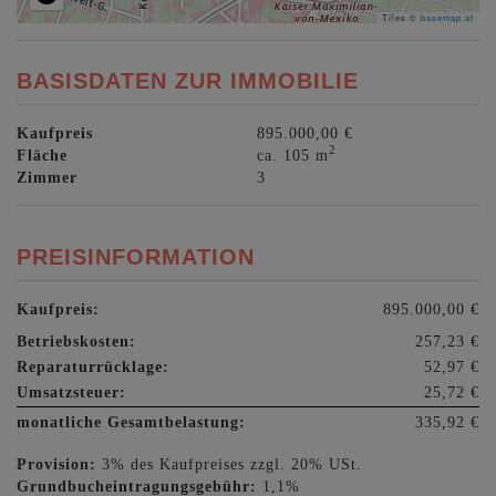
Tiles ©
basemap.at
BASISDATEN ZUR IMMOBILIE
Kaufpreis
895.000,00 €
2
Fläche
ca. 105 m
Zimmer
3
PREISINFORMATION
Kaufpreis:
895.000,00 €
Betriebskosten:
257,23 €
Reparaturrücklage:
52,97 €
Umsatzsteuer:
25,72 €
monatliche Gesamtbelastung:
335,92 €
Provision:
3% des Kaufpreises zzgl. 20% USt.
Grundbucheintragungsgebühr:
1,1%