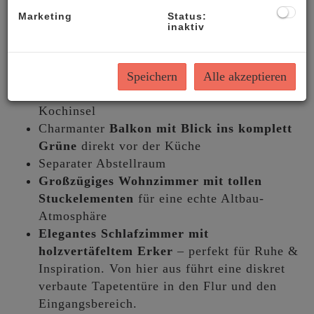
ins Grüne
und viel Platz für Deko und
Marketing
Status:
Stauraum
inaktiv
Separates WC mit Fenster und
Handwaschbecken
Hochwertige, äußerst sympathische und
Speichern
Alle akzeptieren
hübsche Miele/Siemens Designküche
mit
Kochinsel
Charmanter
Balkon mit Blick ins komplett
Grüne
direkt vor der Küche
Separater Abstellraum
Großzügiges Wohnzimmer mit tollen
Stuckelementen
für eine echte Altbau-
Atmosphäre
Elegantes Schlafzimmer mit
holzvertäfeltem Erker
– perfekt für Ruhe &
Inspiration. Von hier aus führt eine diskret
verbaute Tapetentüre in den Flur und den
Eingangsbereich.