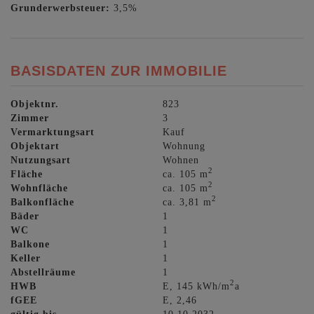
Grunderwerbsteuer:
3,5%
BASISDATEN ZUR IMMOBILIE
Objektnr.
823
Zimmer
3
Vermarktungsart
Kauf
Objektart
Wohnung
Nutzungsart
Wohnen
2
Fläche
ca. 105 m
2
Wohnfläche
ca. 105 m
2
Balkonfläche
ca. 3,81 m
Bäder
1
WC
1
Balkone
1
Keller
1
Abstellräume
1
2
HWB
E, 145 kWh/m
a
fGEE
E, 2,46
gültig bis
10.10.2032