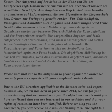
Kosten.
Der Anspruch auf Provision in der Höhe von 3% des
Kaufpreises zzgl. Umsatzsteuer entsteht mit der Rechtswirksamkeit des
vermittelten Geschäfts.
Alle Angaben zum Objekt sind ohne Gewähr
und basieren auf Informationen, die vom Eigentümer der Liegenschaft
bzw. Dritten zur Verfügung gestellt wurden. Für Vollständigkeit,
Richtigkeit und Aktualität aller Angaben und Abmessungen wird keine
Gewähr übernommen.
Die mit Möblierungsplänen dargestellte
Grundrisse wurden zur besseren Übersichtlichkeit der Raumaufteilung
und der Proportionen erstellt. Die dargestellten Angaben und Maße
entsprechen nicht Naturmaßen, sind nicht maßstabsgetreu und stellen
keinen bewilligten Plan dar. Alle Angaben ohne Gewähr. Bei
Visualisierungen und Fotos kann es sich um Symbolfotos bzw.
fototechnisch optimierte Fotos handeln. Die abgebildete Möblierung ist
nur Teil des Objektes, wenn dies ausdrücklich angeführt wird, ansonsten
handelt es sich um Leihmöbel die der besseren Darstellung der
Raumproportionen dienen.
Please note that due to the obligation to prove against the owner we
can only process requests with your completed contact details.
Due to the EU directives applicable to the distance sales and export
business law, which has been in force since 2014, we ask for your
understanding that we cannot send you the object documents until you
have confirmed that you are interested in our activities and that your
rights of rescission have been clarified. Before sending you the
documents, you will receive an e-mail confirming this. The right to a