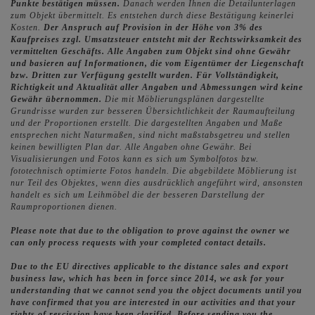
Punkte bestätigen müssen.
Danach werden Ihnen die Detailunterlagen
zum Objekt übermittelt. Es entstehen durch diese Bestätigung keinerlei
Kosten.
Der Anspruch auf Provision in der Höhe von 3% des
Kaufpreises zzgl. Umsatzsteuer entsteht mit der Rechtswirksamkeit des
vermittelten Geschäfts.
Alle Angaben zum Objekt sind ohne Gewähr
und basieren auf Informationen, die vom Eigentümer der Liegenschaft
bzw. Dritten zur Verfügung gestellt wurden. Für Vollständigkeit,
Richtigkeit und Aktualität aller Angaben und Abmessungen wird keine
Gewähr übernommen.
Die mit Möblierungsplänen dargestellte
Grundrisse wurden zur besseren Übersichtlichkeit der Raumaufteilung
und der Proportionen erstellt. Die dargestellten Angaben und Maße
entsprechen nicht Naturmaßen, sind nicht maßstabsgetreu und stellen
keinen bewilligten Plan dar. Alle Angaben ohne Gewähr. Bei
Visualisierungen und Fotos kann es sich um Symbolfotos bzw.
fototechnisch optimierte Fotos handeln. Die abgebildete Möblierung ist
nur Teil des Objektes, wenn dies ausdrücklich angeführt wird, ansonsten
handelt es sich um Leihmöbel die der besseren Darstellung der
Raumproportionen dienen.
Please note that due to the obligation to prove against the owner we
can only process requests with your completed contact details.
Due to the EU directives applicable to the distance sales and export
business law, which has been in force since 2014, we ask for your
understanding that we cannot send you the object documents until you
have confirmed that you are interested in our activities and that your
rights of rescission have been clarified. Before sending you the