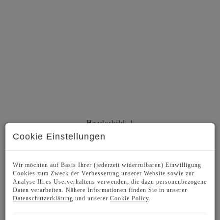
Headerbild_1
Cookie Einstellungen
Wir möchten auf Basis Ihrer (jederzeit widerrufbaren) Einwilligung
Cookies zum Zweck der Verbesserung unserer Website sowie zur
BESCHREIBUNG
Analyse Ihres Userverhaltens verwenden, die dazu personenbezogene
Daten verarbeiten. Nähere Informationen finden Sie in unserer
Datenschutzerklärung
und unserer
Cookie Policy
.
NEU IN SIEVERING - CLOUD 9. Ein
exklusiver Neubau mit nur 11 Wohneinheiten,