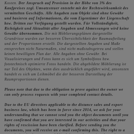
Kosten.
Der Anspruch auf Provision in der Höhe von 3% des
Kaufpreises zzgl. Umsatzsteuer entsteht mit der Rechtswirksamkeit des
vermittelten Geschäfts.
Alle Angaben zum Objekt sind ohne Gewähr
und basieren auf Informationen, die vom Eigentümer der Liegenschaft
bzw. Dritten zur Verfügung gestellt wurden. Für Vollständigkeit,
Richtigkeit und Aktualität aller Angaben und Abmessungen wird keine
Gewähr übernommen.
Die mit Möblierungsplänen dargestellte
Grundrisse wurden zur besseren Übersichtlichkeit der Raumaufteilung
und der Proportionen erstellt. Die dargestellten Angaben und Maße
entsprechen nicht Naturmaßen, sind nicht maßstabsgetreu und stellen
keinen bewilligten Plan dar. Alle Angaben ohne Gewähr. Bei
Visualisierungen und Fotos kann es sich um Symbolfotos bzw.
fototechnisch optimierte Fotos handeln. Die abgebildete Möblierung ist
nur Teil des Objektes, wenn dies ausdrücklich angeführt wird, ansonsten
handelt es sich um Leihmöbel die der besseren Darstellung der
Raumproportionen dienen.
Please note that due to the obligation to prove against the owner we
can only process requests with your completed contact details.
Due to the EU directives applicable to the distance sales and export
business law, which has been in force since 2014, we ask for your
understanding that we cannot send you the object documents until you
have confirmed that you are interested in our activities and that your
rights of rescission have been clarified. Before sending you the
documents, you will receive an e-mail confirming this. The right to a