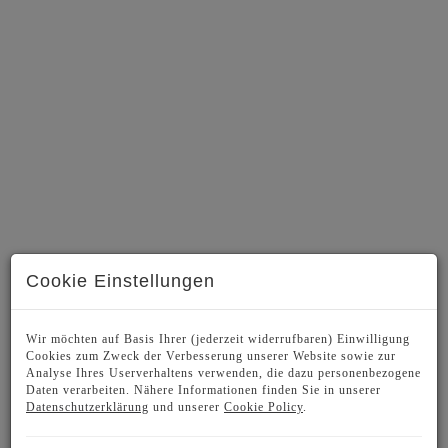
Cookie Einstellungen
BESCHREIBUNG
Wir möchten auf Basis Ihrer (jederzeit widerrufbaren) Einwilligung
Cookies zum Zweck der Verbesserung unserer Website sowie zur
Analyse Ihres Userverhaltens verwenden, die dazu personenbezogene
NEU IN SIEVERING - CLOUD 9. Ein
Daten verarbeiten. Nähere Informationen finden Sie in unserer
Datenschutzerklärung
und unserer
Cookie Policy
.
exklusiver Neubau mit nur 11 Wohneinheiten,
umgeben von einem wunderbaren Garten.