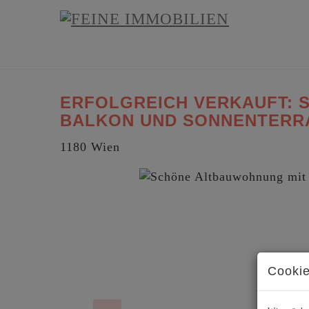
ERFOLGREICH VERKAUFT: 
BALKON UND SONNENTERR
1180 Wien
Cookie