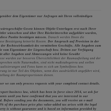
gegenüber dem Eigentümer nur Anfragen mit Ihren vollständigen
swärtsgeschäfte-Gesetz können Objekt-Unterlagen erst nach Ihrer
ittler wünschen und über Ihre Rücktrittsrechte aufgeklärt wurden,
e diese Punkte bestätigen müssen.
Danach werden Ihnen die
iese Bestätigung keinerlei Kosten.
Der Anspruch auf Provision in der
 der Rechtswirksamkeit des vermittelten Geschäfts.
Alle Angaben zum
ie vom Eigentümer der Liegenschaft bzw. Dritten zur Verfügung
lität aller Angaben und Abmessungen wird keine Gewähr
sse wurden zur besseren Übersichtlichkeit der Raumaufteilung und der
tsprechen nicht Naturmaßen, sind nicht maßstabsgetreu und stellen
isualisierungen und Fotos kann es sich um Symbolfotos bzw.
rung ist nur Teil des Objektes, wenn dies ausdrücklich angeführt wird,
stellung der Raumproportionen dienen.
wner we can only process requests with your completed contact details.
 export business law, which has been in force since 2014, we ask for
ents until you have confirmed that you are interested in our
ied. Before sending you the documents, you will receive an e-mail
3% of the purchase price plus value-added tax arises with the legal
perty is without guarantee and is based on information provided by