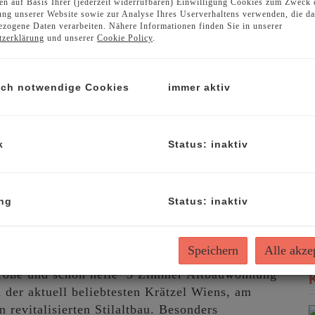
n auf Basis Ihrer (jederzeit widerrufbaren) Einwilligung Cookies zum Zweck 
S
ng unserer Website sowie zur Analyse Ihres Userverhaltens verwenden, die d
F
zogene Daten verarbeiten. Nähere Informationen finden Sie in unserer
W
tzerklärung
und unserer
Cookie Policy
.
B
T
B
sch notwendige Cookies
immer aktiv
B
T
K
k
Status: inaktiv
A
g
B
ng
Status: inaktiv
B
B
iflächen in zentraler Lage
Speichern
Alle akze
große und schön helle 3 Zimmer Altbauwohnung
m der aktuell beliebtesten Krätzel Wiens, am
 revitalisierten Stilaltbau. Besonders