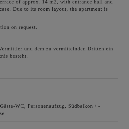
errace of approx. 14 m2, with entrance hall and
case. Due to its room layout, the apartment is
tion on request.
ermittler und dem zu vermittelnden Dritten ein
nis besteht.
Gäste-WC
Personenaufzug
Südbalkon / -
se