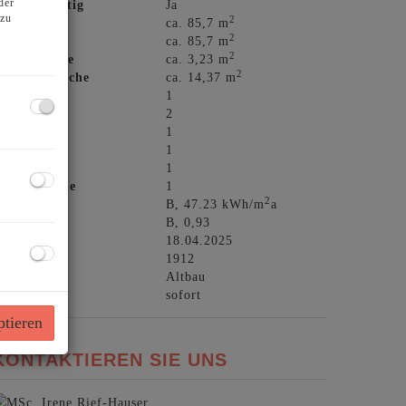
der
chlüsselfertig
Ja
azu
2
läche
ca. 85,7 m
2
ohnfläche
ca. 85,7 m
2
alkonfläche
ca. 3,23 m
2
errassenfläche
ca. 14,37 m
äder
1
WC
2
alkone
1
errassen
1
eller
1
bstellräume
1
2
HWB
B, 47.23 kWh/m
a
fGEE
B, 0,93
ültig bis
18.04.2025
aujahr
1912
auart
Altbau
eziehbar
sofort
ptieren
KONTAKTIEREN SIE UNS