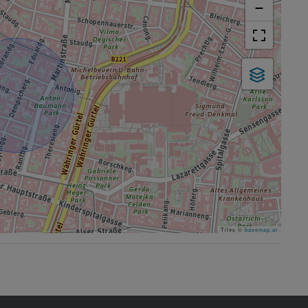
−
Tiles ©
basemap.at