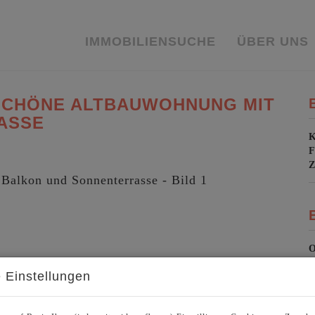
IMMOBILIENSUCHE
ÜBER UNS
SCHÖNE ALTBAUWOHNUNG MIT
ASSE
K
F
O
 Einstellungen
V
O
N