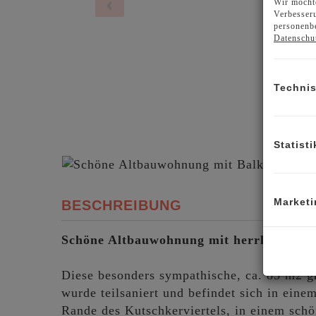
Wir möchte
Verbesseru
personenbe
Datenschu
Techni
Statisti
Marketi
BESCHREIBUNG
Schöne Altbauwohnung mit herrlichen Fre
Diese besonders sympathische, ca. 85 m2 
wurde teilsaniert und befindet sich in eine
Rande des Kutschkerviertels, in einem schön