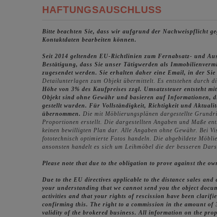
HAFTUNGSAUSCHLUSS
Bitte beachten Sie, dass wir aufgrund der Nachweispflicht 
Kontaktdaten bearbeiten können.
Seit 2014 geltenden EU-Richtlinien zum Fernabsatz- und Au
Bestätigung, dass Sie unser Tätigwerden als Immobilienverm
zugesendet werden. Sie erhalten daher eine Email, in der Si
Detailunterlagen zum Objekt übermittelt. Es entstehen durch d
Höhe von 3% des Kaufpreises zzgl. Umsatzsteuer entsteht mit
Objekt sind ohne Gewähr und basieren auf Informationen, d
gestellt wurden. Für Vollständigkeit, Richtigkeit und Aktua
übernommen.
Die mit Möblierungsplänen dargestellte Grundri
Proportionen erstellt. Die dargestellten Angaben und Maße en
keinen bewilligten Plan dar. Alle Angaben ohne Gewähr. Bei V
fototechnisch optimierte Fotos handeln. Die abgebildete Möblie
ansonsten handelt es sich um Leihmöbel die der besseren Dar
Please note that due to the obligation to prove against the o
Due to the EU directives applicable to the distance sales and
your understanding that we cannot send you the object docum
activities and that your rights of rescission have been clarif
confirming this. The right to a commission in the amount of 
validity of the brokered business. All information on the pro