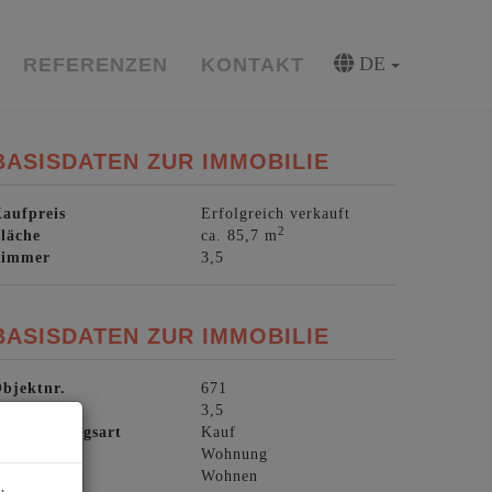
DE
REFERENZEN
KONTAKT
BASISDATEN ZUR IMMOBILIE
aufpreis
Erfolgreich verkauft
2
läche
ca. 85,7 m
Zimmer
3,5
BASISDATEN ZUR IMMOBILIE
bjektnr.
671
Zimmer
3,5
ermarktungsart
Kauf
bjektart
Wohnung
utzungsart
Wohnen