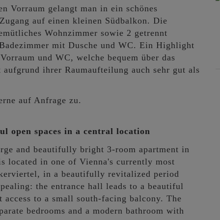
den Vorraum gelangt man in ein schönes
Zugang auf einen kleinen Südbalkon. Die
gemütliches Wohnzimmer sowie 2 getrennt
 Badezimmer mit Dusche und WC. Ein Highlight
it Vorraum und WC, welche bequem über das
t aufgrund ihrer Raumaufteilung auch sehr gut als
erne auf Anfrage zu.
l open spaces in a central location
arge and beautifully bright 3-room apartment in
is located in one of Vienna's currently most
erviertel, in a beautifully revitalized period
pealing: the entrance hall leads to a beautiful
t access to a small south-facing balcony. The
separate bedrooms and a modern bathroom with