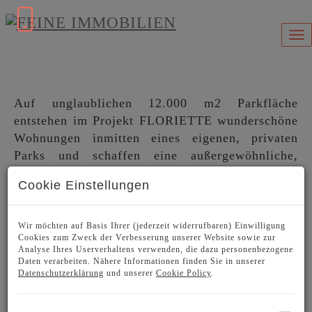
Na
Auf unglaublichen 12.000 m2 Parkfläche
entstehen im Projekt FLORIETTE wunderschöne
Wohnungen inmitten eines eigenen, privaten
Parks und schaffen eine außergewöhnliche,
eigene Welt mitten in Hietzing.
Cookie Einstellungen
Die insgesamt 63 zeitlos eleganten Wohnungen
entstehen inmitten von Wiesen, Wegen und
Wir möchten auf Basis Ihrer (jederzeit widerrufbaren) Einwilligung
Beeten mit unterschiedlichsten Erholungszonen
Cookies zum Zweck der Verbesserung unserer Website sowie zur
und Highlights wie einem Secret Garden und
Analyse Ihres Userverhaltens verwenden, die dazu personenbezogene
Daten verarbeiten. Nähere Informationen finden Sie in unserer
einer Silent-Zone und sind wirklich
Datenschutzerklärung
und unserer
Cookie Policy
.
außergewöhnlich - alle Wohnräume inklusive der
Terrassen und Balkone liegen auf einer Ebene